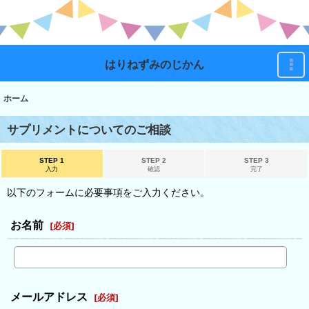
はりねずみのじかん
ホーム
サプリメントについてのご相談
STEP 1
STEP 2
STEP 3
入力
確認
完了
以下のフォームに必要事項をご入力ください。
お名前
[
必須
]
メールアドレス
[
必須
]